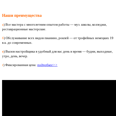
Наши преимущества
a
) Все мастера с многолетним опытом работы — муз. школы, колледжи,
реставрационные мастерские.
б
) Обслуживание всех видов пианино, роялей — от трофейных немецких 19
в.к. до современных.
в
) Вызов настройщика в удобный для вас день и время — будни, выходные,
утро, день, вечер.
г
) Фиксированная цена:
подробнее>>