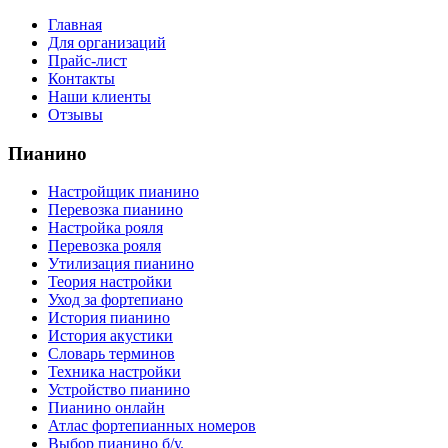
Главная
Для организаций
Прайс-лист
Контакты
Наши клиенты
Отзывы
Пианино
Настройщик пианино
Перевозка пианино
Настройка рояля
Перевозка рояля
Утилизация пианино
Теория настройки
Уход за фортепиано
История пианино
История акустики
Словарь терминов
Техника настройки
Устройство пианино
Пианино онлайн
Атлас фортепианных номеров
Выбор пианино б/у.