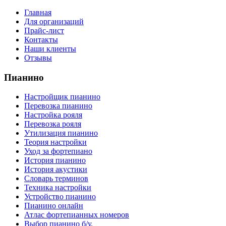
Главная
Для организаций
Прайс-лист
Контакты
Наши клиенты
Отзывы
Пианино
Настройщик пианино
Перевозка пианино
Настройка рояля
Перевозка рояля
Утилизация пианино
Теория настройки
Уход за фортепиано
История пианино
История акустики
Словарь терминов
Техника настройки
Устройство пианино
Пианино онлайн
Атлас фортепианных номеров
Выбор пианино б/у.