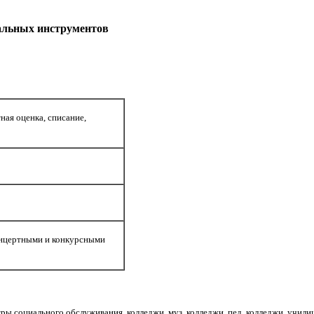
альных инструментов
ная оценка, списание,
концертными и конкурсными
ы социального обслуживания, колледжи, муз. колледжи, пед. колледжи, училищ