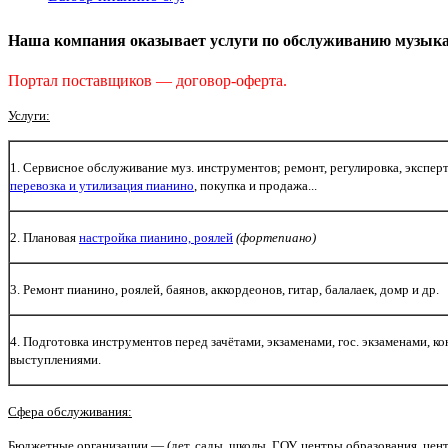
Наша компания оказывает услуги по обслуживанию музык
Портал поставщиков — договор-оферта.
Услуги:
1. Сервисное обслуживание муз. инструментов; ремонт, регулировка, эксперт
перевозка и утилизация пианино
, покупка и продажа...
2. Плановая
настройка пианино, роялей
(фортепиано)
3. Ремонт пианино, роялей, баянов, аккордеонов, гитар, балалаек, домр и др.
4. Подготовка инструментов перед зачётами, экзаменами, гос. экзаменами, 
выступлениями.
Сфера обслуживания:
Бюджетные организации — (дет. сады, школы, ГОУ, центры образования, центр