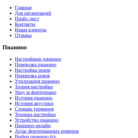
Главная
Для организаций
Прайс-лист
Контакты
Наши клиенты
Отзывы
Пианино
Настройщик пианино
Перевозка пианино
Настройка рояля
Перевозка рояля
Утилизация пианино
Теория настройки
Уход за фортепиано
История пианино
История акустики
Словарь терминов
Техника настройки
Устройство пианино
Пианино онлайн
Атлас фортепианных номеров
Выбор пианино б/у.