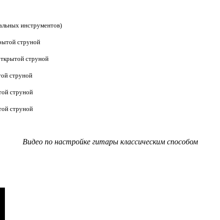
кальных инструментов)
крытой струной
 открытой струной
ытой струной
ытой струной
ытой струной
Видео по настройке гитары классическим способом