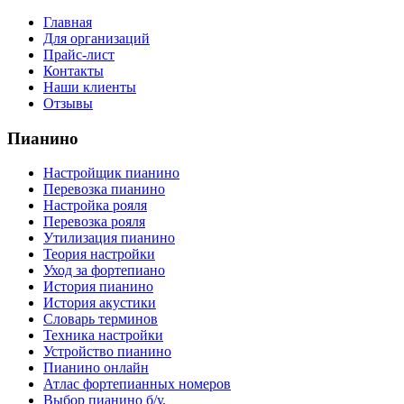
Главная
Для организаций
Прайс-лист
Контакты
Наши клиенты
Отзывы
Пианино
Настройщик пианино
Перевозка пианино
Настройка рояля
Перевозка рояля
Утилизация пианино
Теория настройки
Уход за фортепиано
История пианино
История акустики
Словарь терминов
Техника настройки
Устройство пианино
Пианино онлайн
Атлас фортепианных номеров
Выбор пианино б/у.