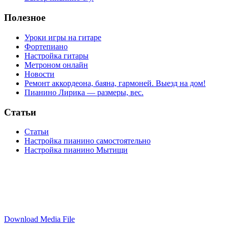
Полезное
Уроки игры на гитаре
Фортепиано
Настройка гитары
Метроном онлайн
Новости
Ремонт аккордеона, баяна, гармоней. Выезд на дом!
Пианино Лирика — размеры, вес.
Статьи
Статьи
Настройка пианино самостоятельно
Настройка пианино Мытищи
Download Media File