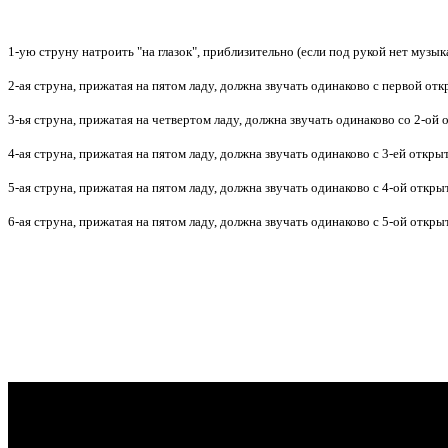
1-ую струну натроить "на глазок", приблизительно (если под рукой нет музы
2-ая струна, прижатая на пятом ладу, должна звучать одинаково с первой от
3-ья струна, прижатая на четвертом ладу, должна звучать одинаково со 2-ой
4-ая струна, прижатая на пятом ладу, должна звучать одинаково с 3-ей откр
5-ая струна, прижатая на пятом ладу, должна звучать одинаково с 4-ой откр
6-ая струна, прижатая на пятом ладу, должна звучать одинаково с 5-ой откр